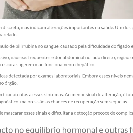
a discreta, mas indicam alterações importantes na saúde. Um dos 
marelado.
mulo de bilirrubina no sangue, causado pela dificuldade do fígado
ivo, náuseas frequentes e dor abdominal no lado direito, região 
na escura sugerem mau funcionamento hepático.
icas detectada por exames laboratoriais. Embora esses níveis n
no órgão.
icar atentas a esses sintomas. Ao menor sinal de alteração, é fu
agnóstico, maiores são as chances de recuperação sem sequelas.
scarar esses sinais e dificultar a detecção precoce de complicaçõ
cto no equilíbrio hormonal e outras 