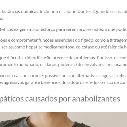
ubstâncias químicas, incluindo os anabolizantes. Quando essas su
ho.
téticos exigem maior esforço para serem processados, o que pode c
es e comprometer funções essenciais do fígado, como a filtragem
 sérias, como hepatite medicamentosa, colestase ou até falência h
 que dificulta a identificação precoce de problemas. Por isso, o 
toramento adequado, os danos podem se desenvolver silenciosame
actos reais no corpo. É possível buscar alternativas seguras e ef
 agressivos garante benefícios duradouros e reduz o risco de com
epáticos causados por anabolizantes