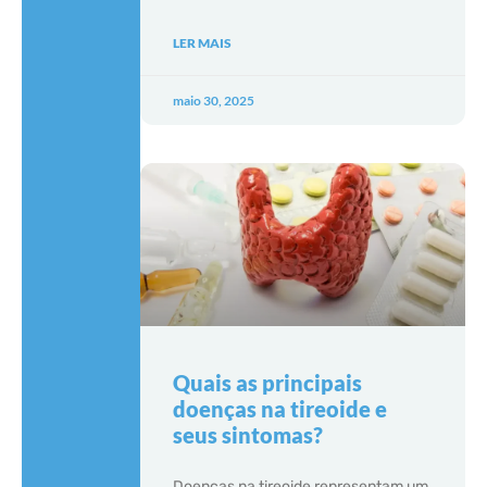
LER MAIS
maio 30, 2025
Quais as principais
doenças na tireoide e
seus sintomas?
Doenças na tireoide representam um